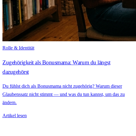
Rolle & Identität
Zugehörigkeit als Bonusmama: Warum du längst
dazugehörst
Du fühlst dich als Bonusmama nicht zugehörig? Warum dieser
Glaubenssatz nicht stimmt — und was du tun kannst, um das zu
ändern.
Artikel lesen