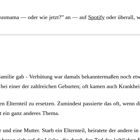
onusmama — oder wie jetzt?” an — auf
Spotify
oder überall, w
r Familie gab - Verhütung war damals bekanntermaßen noch etw
er bei einer der zahlreichen Geburten; oft kamen auch Krankhei
n Elternteil zu ersetzen. Zumindest passierte das oft, wenn 
st ein ganz anderes Thema.
 und eine Mutter. Starb ein Elternteil, heiratete der andere i
 bezog sich auf die Lücke, die durch den Tod des leiblichen E