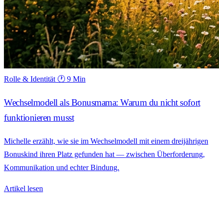
Rolle & Identität
🕐 9 Min
Wechselmodell als Bonusmama: Warum du nicht sofort
funktionieren musst
Michelle erzählt, wie sie im Wechselmodell mit einem dreijährigen
Bonuskind ihren Platz gefunden hat — zwischen Überforderung,
Kommunikation und echter Bindung.
Artikel lesen