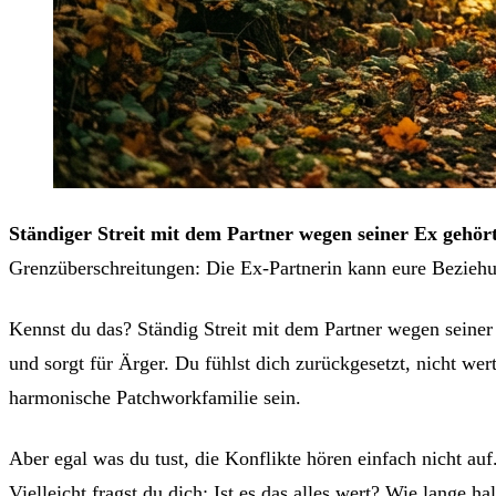
Ständiger Streit mit dem Partner wegen seiner Ex gehört
Grenzüberschreitungen: Die Ex-Partnerin kann eure Beziehun
Kennst du das? Ständig Streit mit dem Partner wegen seine
und sorgt für Ärger. Du fühlst dich zurückgesetzt, nicht we
harmonische Patchworkfamilie sein.
Aber egal was du tust, die Konflikte hören einfach nicht a
Vielleicht fragst du dich: Ist es das alles wert? Wie lange ha