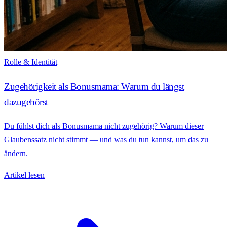
Rolle & Identität
Zugehörigkeit als Bonusmama: Warum du längst
dazugehörst
Du fühlst dich als Bonusmama nicht zugehörig? Warum dieser
Glaubenssatz nicht stimmt — und was du tun kannst, um das zu
ändern.
Artikel lesen