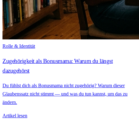
Rolle & Identität
Zugehörigkeit als Bonusmama: Warum du längst
dazugehörst
Du fühlst dich als Bonusmama nicht zugehörig? Warum dieser
Glaubenssatz nicht stimmt — und was du tun kannst, um das zu
ändern.
Artikel lesen