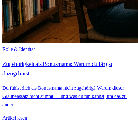
Rolle & Identität
Zugehörigkeit als Bonusmama: Warum du längst
dazugehörst
Du fühlst dich als Bonusmama nicht zugehörig? Warum dieser
Glaubenssatz nicht stimmt — und was du tun kannst, um das zu
ändern.
Artikel lesen