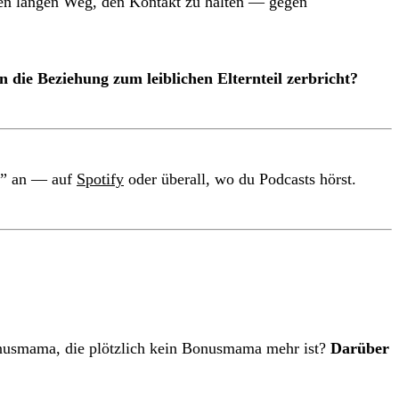
 den langen Weg, den Kontakt zu halten — gegen
die Beziehung zum leiblichen Elternteil zerbricht?
?” an — auf
Spotify
oder überall, wo du Podcasts hörst.
onusmama, die plötzlich kein Bonusmama mehr ist?
Darüber