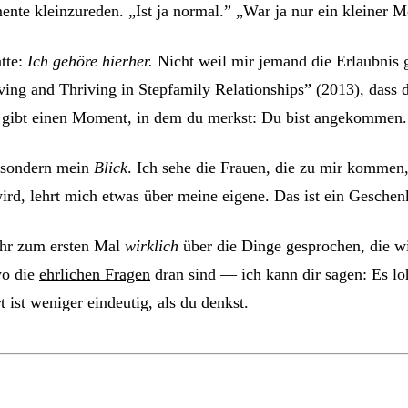
e kleinzureden. „Ist ja normal.” „War ja nur ein kleiner M
tte:
Ich gehöre hierher.
Nicht weil mir jemand die Erlaubnis g
ving and Thriving in Stepfamily Relationships” (2013), dass d
 es gibt einen Moment, in dem du merkst: Du bist angekommen.
, sondern mein
Blick
. Ich sehe die Frauen, die zu mir kommen,
wird, lehrt mich etwas über meine eigene. Das ist ein Geschen
ahr zum ersten Mal
wirklich
über die Dinge gesprochen, die wi
wo die
ehrlichen Fragen
dran sind — ich kann dir sagen: Es lo
ist weniger eindeutig, als du denkst.